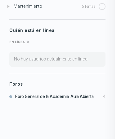
Mantenimiento
6 Temas
Quién está en línea
EN LÍNEA
0
No hay usuarios actualmente en línea
Foros
Foro General de la Academia: Aula Abierta
4