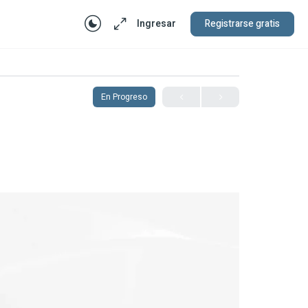
Ingresar
Registrarse gratis
En Progreso