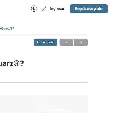
Ingresar
Registrarse gratis
roQuarz®?
En Progreso
Quarz®?