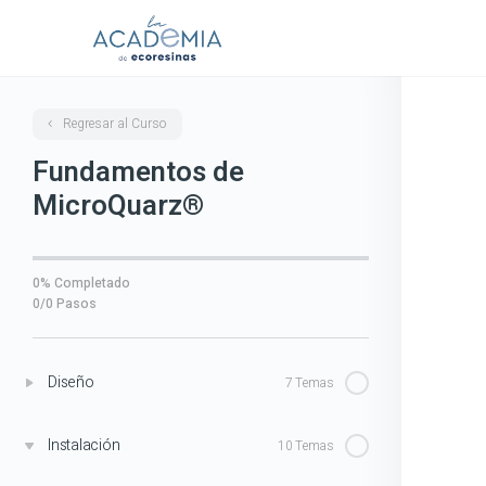
Regresar al Curso
Fundamentos de
MicroQuarz®
0% Completado
0/0 Pasos
Diseño
7 Temas
Instalación
10 Temas