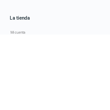
La tienda
Mi cuenta
Formaciones
Formaciones online
Formaciones presenciales
La Academia
Registros