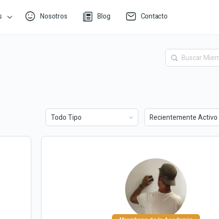
s
Nosotros
Blog
Contacto
Buscar
Miembros…
Ordenar
Ordenar
por:
por: