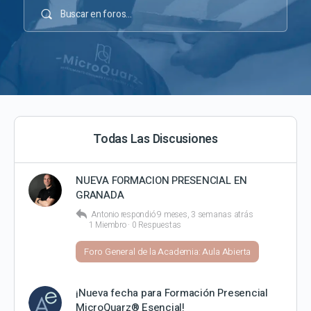
Todas Las Discusiones
NUEVA FORMACION PRESENCIAL EN
GRANADA
Antonio
respondió
9 meses, 3 semanas atrás
1 Miembro
·
0 Respuestas
Foro General de la Academia: Aula Abierta
¡Nueva fecha para Formación Presencial
MicroQuarz® Esencial!