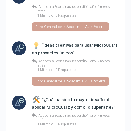
Academia Ecoresinas
respondió
1 año, 6 meses
atrás
1 Miembro
·
0 Respuestas
Foro General de la Academia: Aula Abierta
“Ideas creativas para usar MicroQuarz
en proyectos únicos”
Academia Ecoresinas
respondió
1 año, 7 meses
atrás
1 Miembro
·
0 Respuestas
Foro General de la Academia: Aula Abierta
“¿Cuál ha sido tu mayor desafío al
aplicar MicroQuarz y cómo lo superaste?”
Academia Ecoresinas
respondió
1 año, 7 meses
atrás
1 Miembro
·
0 Respuestas