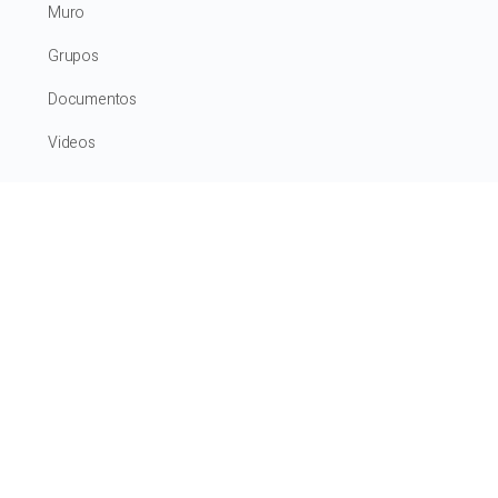
Muro
Grupos
Documentos
Videos
La tienda
Mi cuenta
Formaciones
Formaciones online
Formaciones presenciales