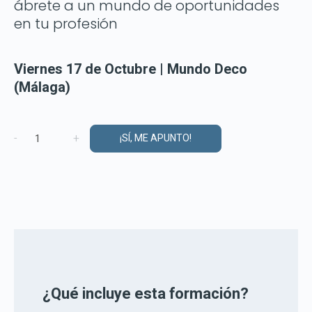
ábrete a un mundo de oportunidades
en tu profesión
Viernes 17 de Octubre | Mundo Deco
(Málaga)
Formación
-
+
¡SÍ, ME APUNTO!
Demo
Mundo
Deco
cantidad
¿Qué incluye esta formación?