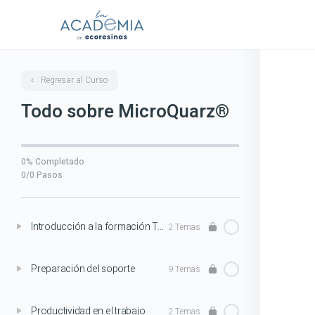
Regresar al Curso
Todo sobre MicroQuarz®
0% Completado
0/0 Pasos
Introducción a la formación Todo sobre MicroQuarz®
2 Temas
Preparación del soporte
9 Temas
Productividad en el trabajo
2 Temas