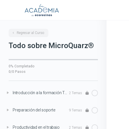
Regresar al Curso
Todo sobre MicroQuarz®
0% Completado
0/0 Pasos
Introducción a la formación Todo sobre MicroQuarz®
2 Temas
Preparación del soporte
9 Temas
Productividad en el trabajo
2 Temas