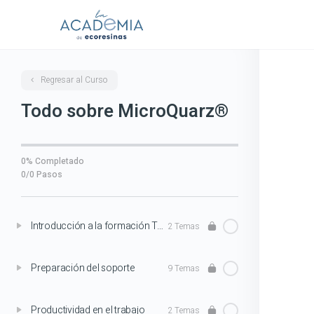
Regresar al Curso
Todo sobre MicroQuarz®
0% Completado
0/0 Pasos
Introducción a la formación Todo sobre MicroQuarz®
2 Temas
Preparación del soporte
9 Temas
Productividad en el trabajo
2 Temas