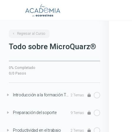
Regresar al Curso
Todo sobre MicroQuarz®
0% Completado
0/0 Pasos
Introducción a la formación Todo sobre MicroQuarz®
2 Temas
Preparación del soporte
9 Temas
Productividad en el trabajo
2 Temas